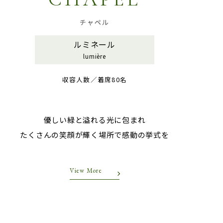
チャペル
ルミネール
lumière
収容人数／着席80名
優しい緑と溢れる光に包まれ
たくさんの笑顔が輝く場所で感動の挙式を
View More