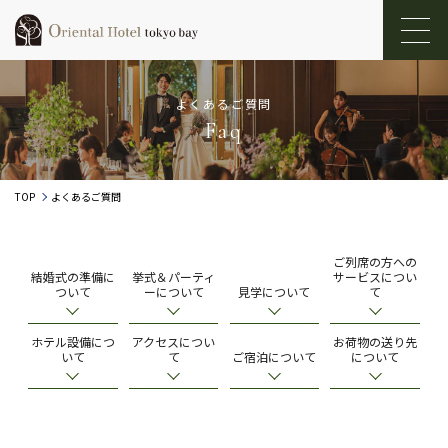
よくあるご質問
Faq
TOP
よくあるご質問
ご列席の方への
結婚式の準備に
挙式＆パーティ
サービスについ
ついて
ーについて
見学について
て
ホテル設備につ
アクセスについ
お荷物の送り先
いて
て
ご宿泊について
について