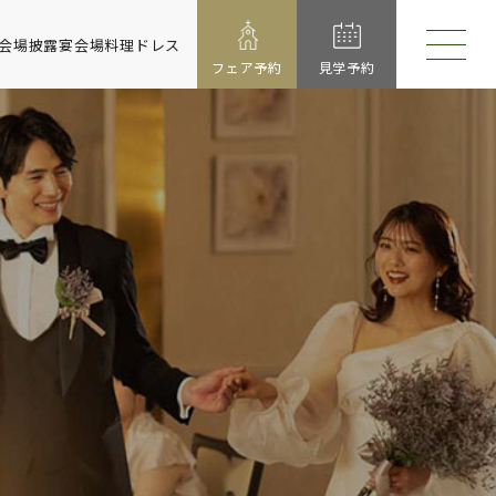
会場
披露宴会場
料理
ドレス
フェア予約
見学予約